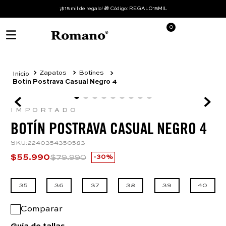
¡$15 mil de regalo! 🎁 Código: REGALO15MIL
0
Zapatos
Botines
Botín Postrava Casual Negro 4
IMPORTADO
BOTÍN POSTRAVA CASUAL NEGRO 4
SKU
:
2240354350583
$
55
.
990
$
79
.
990
30%
35
36
37
38
39
40
Comparar