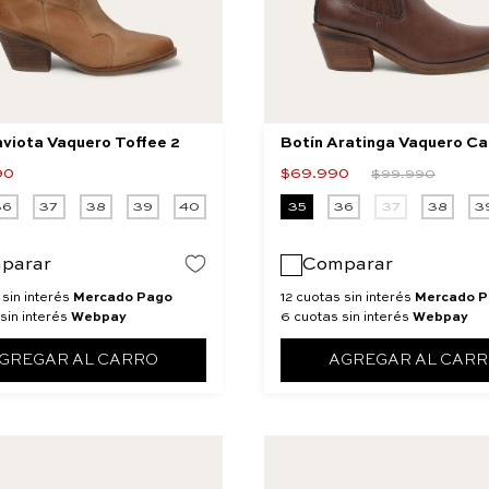
viota Vaquero Toffee 2
Botín Aratinga Vaquero Ca
90
$
69
.
990
$
99
.
990
36
37
38
39
40
35
36
37
38
3
parar
Comparar
 sin interés
Mercado Pago
12 cuotas sin interés
Mercado 
sin interés
Webpay
6 cuotas sin interés
Webpay
GREGAR AL CARRO
AGREGAR AL CAR