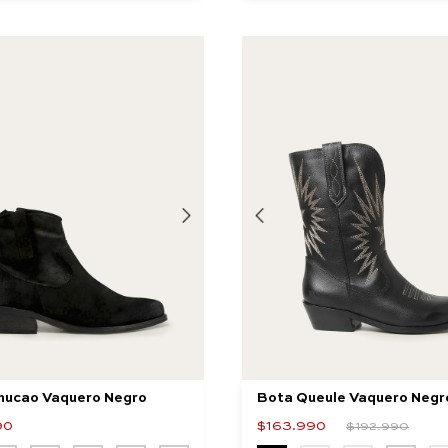
hucao Vaquero Negro
Bota Queule Vaquero Negr
90
$
163
.
990
$
192
.
990