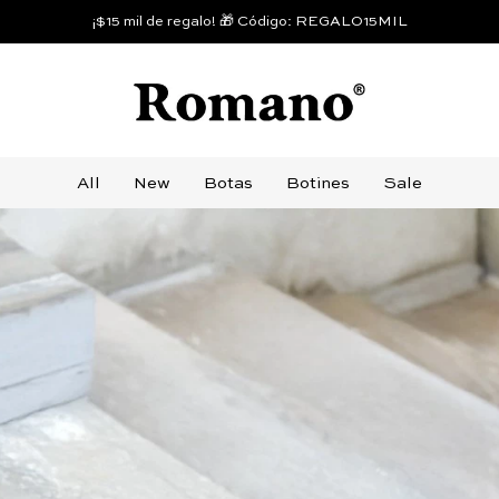
¡$15 mil de regalo! 🎁 Código: REGALO15MIL
All
New
Botas
Botines
Sale