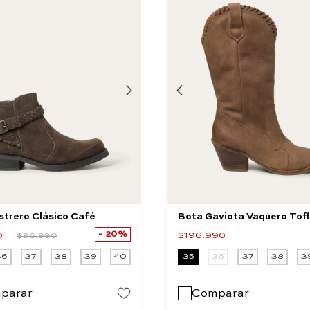
strero Clásico Café
Bota Gaviota Vaquero Tof
20%
0
$
196
.
990
$
96
.
990
36
37
38
39
40
35
36
37
38
3
parar
Comparar