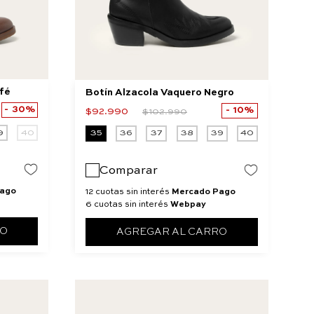
fé
Botín Alzacola Vaquero Negro
30%
10%
$
92
.
990
$
102
.
990
9
40
35
36
37
38
39
40
Comparar
Pago
12 cuotas sin interés
Mercado Pago
6 cuotas sin interés
Webpay
RO
AGREGAR AL CARRO