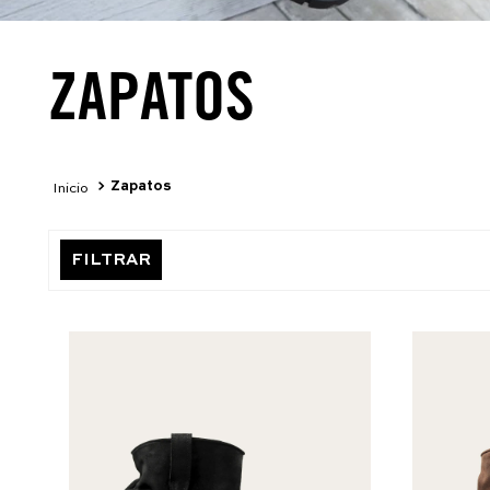
ZAPATOS
Zapatos
FILTRAR