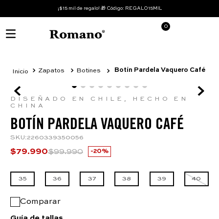
¡$15 mil de regalo! 🎁 Código: REGALO15MIL
0
Botín Pardela Vaquero Café
Zapatos
Botines
DISEÑADO EN CHILE, HECHO EN
CHINA
BOTÍN PARDELA VAQUERO CAFÉ
SKU
:
2260339350056
$
79
.
990
$
99
.
990
20%
35
36
37
38
39
40
Comparar
Guía de tallas