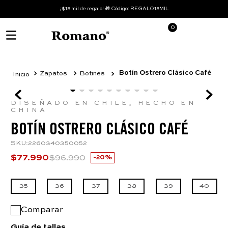
¡$15 mil de regalo! 🎁 Código: REGALO15MIL
0
Botín Ostrero Clásico Café
Zapatos
Botines
DISEÑADO EN CHILE, HECHO EN
CHINA
BOTÍN OSTRERO CLÁSICO CAFÉ
SKU
:
2260340350052
$
77
.
990
$
96
.
990
20%
35
36
37
38
39
40
Comparar
Guía de tallas