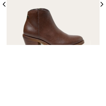
Botín Colirrojo Básico Café 2
30%
$
62
.
990
$
89
.
990
35
36
37
38
39
40
Comparar
12 cuotas sin interés
Mercado Pago