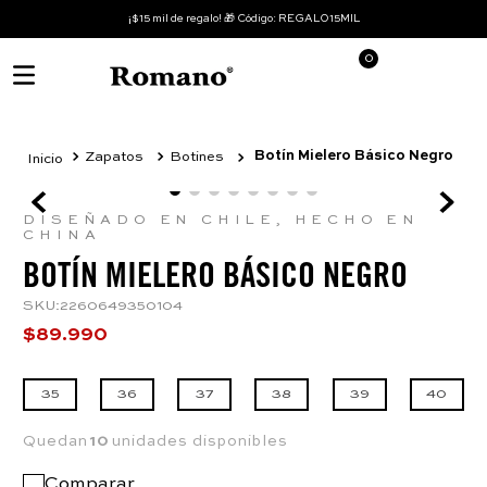
¡$15 mil de regalo! 🎁 Código: REGALO15MIL
0
Botín Mielero Básico Negro
Zapatos
Botines
DISEÑADO EN CHILE, HECHO EN
CHINA
BOTÍN MIELERO BÁSICO NEGRO
SKU
:
2260649350104
$
89
.
990
35
36
37
38
39
40
Quedan
10
unidades disponibles
Comparar