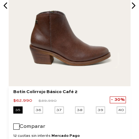
Botín Colirrojo Básico Café 2
30%
$
62
.
990
$
89
.
990
35
36
37
38
39
40
Comparar
12 cuotas sin interés
Mercado Pago