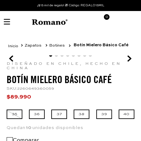
¡$15 mil de regalo! 🎁 Código: REGALO15MIL
0
Botín Mielero Básico Café
Zapatos
Botines
DISEÑADO EN CHILE, HECHO EN
CHINA
BOTÍN MIELERO BÁSICO CAFÉ
SKU
:
2260649360059
$
89
.
990
35
36
37
38
39
40
Quedan
10
unidades disponibles
Comparar