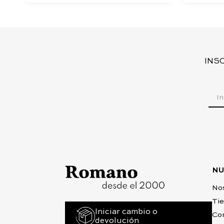
INS
NU
No
Ti
Iniciar cambio o
Co
devolución