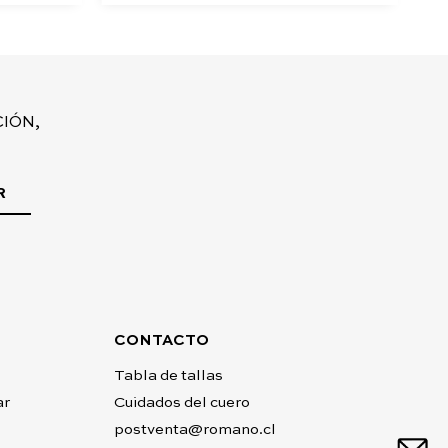
IÓN,
R
CONTACTO
Tabla de tallas
ar
Cuidados del cuero
postventa@romano.cl