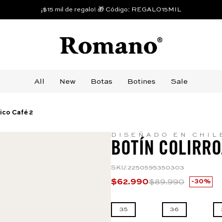
¡$15 mil de regalo! 🎁 Código: REGALO15MIL
All
New
Botas
Botines
Sale
ico Café 2
DISEÑADO EN CHIL
BOTÍN COLIRRO
SKU
:
2250595350303
$
62
.
990
$
89
.
990
30%
35
36