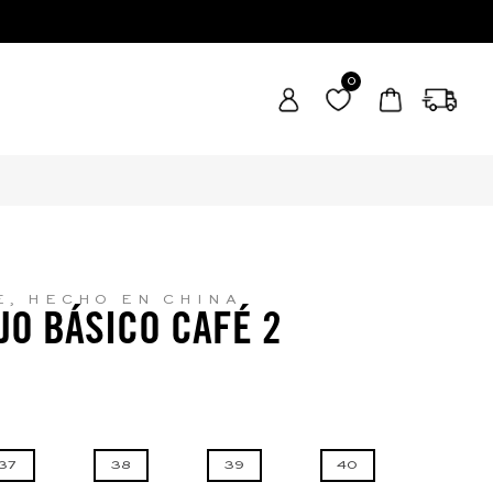
0
E, HECHO EN CHINA
JO BÁSICO CAFÉ 2
37
38
39
40