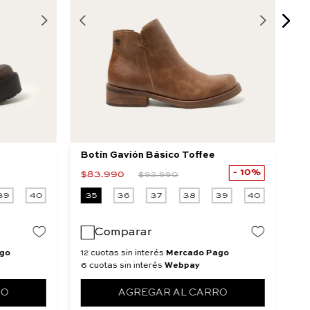
Botín Gavión Básico Toffee
Bo
10%
$
83
.
990
$
$
92
.
990
39
40
35
36
37
38
39
40
3
Comparar
go
12 cuotas sin interés
Mercado Pago
12
6 cuotas sin interés
Webpay
6 
RO
AGREGAR AL CARRO