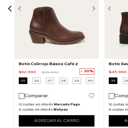
Botín Colirrojo Básico Café 2
Botín Ga
30%
$
62
.
990
$
45
.
990
$
89
.
990
40
35
36
37
38
39
40
35
3
Comparar
Comp
12 cuotas sin interés
Mercado Pago
12 cuotas s
6 cuotas sin interés
Webpay
6 cuotas si
AGREGAR AL CARRO
A