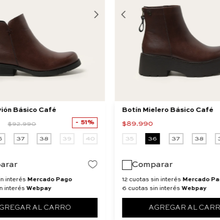
vión Básico Café
Botín Mielero Básico Café
51%
$
89
.
990
$
92
.
990
6
37
38
39
40
35
36
37
38
arar
Comparar
in interés
Mercado Pago
12 cuotas sin interés
Mercado Pa
n interés
Webpay
6 cuotas sin interés
Webpay
GREGAR AL CARRO
AGREGAR AL CAR