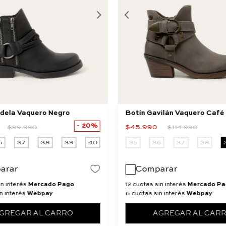
rdela Vaquero Negro
Botín Gavilán Vaquero Café
20%
$
45
.
990
$
99
.
990
$
114
.
990
6
37
38
39
40
35
36
37
38
arar
Comparar
in interés
Mercado Pago
12 cuotas sin interés
Mercado Pa
n interés
Webpay
6 cuotas sin interés
Webpay
GREGAR AL CARRO
AGREGAR AL CAR