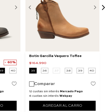
Botín Garcilla Vaquero Toffee
Bo
60%
$
164
.
990
$
39
40
35
36
37
38
39
40
3
Comparar
go
12 cuotas sin interés
Mercado Pago
12
6 cuotas sin interés
Webpay
6 
RO
AGREGAR AL CARRO