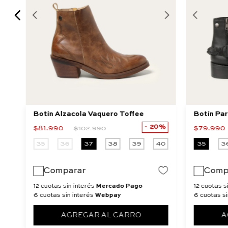
Botín Alzacola Vaquero Toffee
Botín Pa
20%
$
81
.
990
$
79
.
990
$
102
.
990
40
35
36
37
38
39
40
35
3
Comparar
Comp
12 cuotas sin interés
Mercado Pago
12 cuotas s
6 cuotas sin interés
Webpay
6 cuotas si
AGREGAR AL CARRO
A