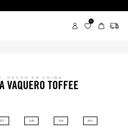
0
E, HECHO EN CHINA
A VAQUERO TOFFEE
37
38
39
40