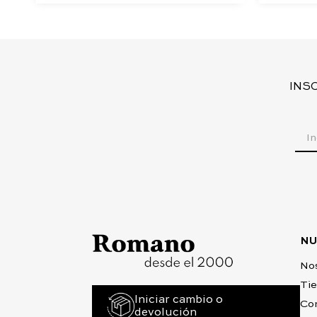
INS
NU
No
Ti
Iniciar cambio o
Co
devolución