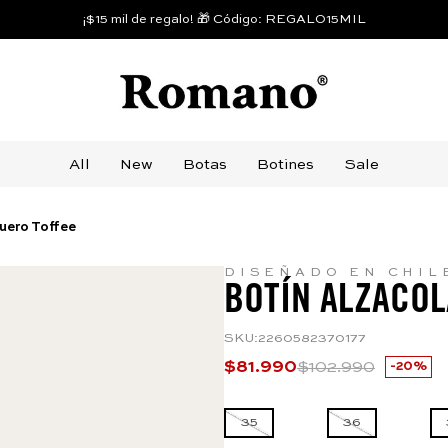
¡$15 mil de regalo! 🎁 Código: REGALO15MIL
All
New
Botas
Botines
Sale
uero Toffee
DISEÑADO EN CHIL
BOTÍN ALZACOL
SKU
:
2260582370177
$
81
.
990
$
102
.
990
20%
35
36