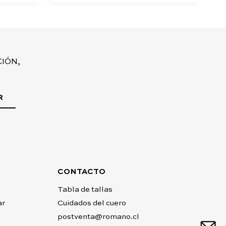
IÓN,
R
CONTACTO
Tabla de tallas
ar
Cuidados del cuero
postventa@romano.cl