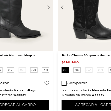
letué Vaquero Negro
Bota Chome Vaquero Negro
0
$
199
.
990
6
37
38
39
40
35
36
37
38
arar
Comparar
in interés
Mercado Pago
12 cuotas sin interés
Mercado Pa
n interés
Webpay
6 cuotas sin interés
Webpay
GREGAR AL CARRO
AGREGAR AL CAR