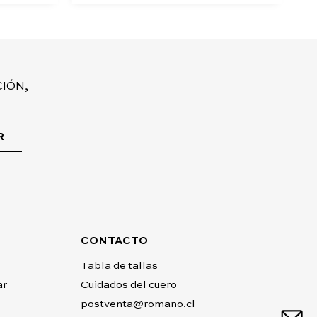
IÓN,
R
CONTACTO
Tabla de tallas
ar
Cuidados del cuero
postventa@romano.cl