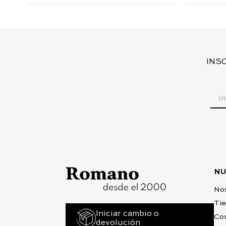
INS
NU
No
Ti
Iniciar cambio o
Co
devolución