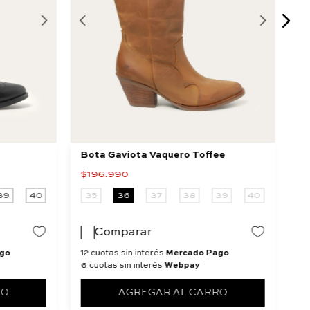
Bota Gaviota Vaquero Toffee
B
$
196
.
990
$
39
40
35
36
37
38
39
40
3
Comparar
go
12 cuotas sin interés
Mercado Pago
12
6 cuotas sin interés
Webpay
6 
RO
AGREGAR AL CARRO