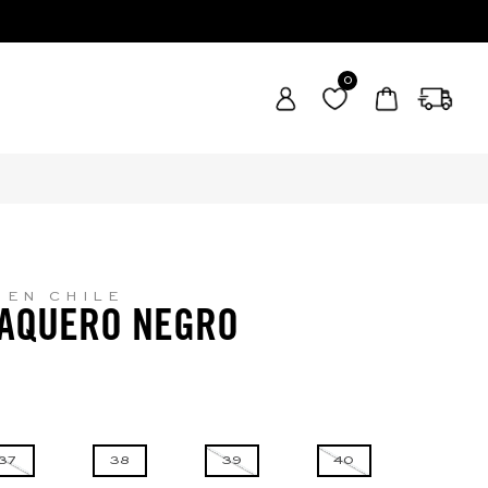
0
 EN CHILE
VAQUERO NEGRO
37
38
39
40