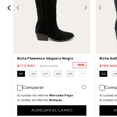
Bota Flamenco Vaquero Negro
Bota Gal
15%
$
173
.
990
$
199
.
99
$
204
.
990
40
35
36
37
38
39
40
35
3
Comparar
Comp
12 cuotas sin interés
Mercado Pago
12 cuotas s
6 cuotas sin interés
Webpay
6 cuotas si
AGREGAR AL CARRO
A