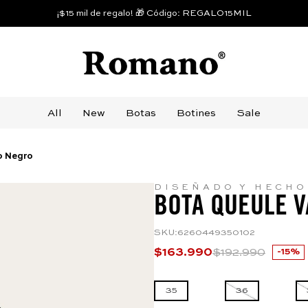
¡$15 mil de regalo! 🎁 Código: REGALO15MIL
All
New
Botas
Botines
Sale
o Negro
DISEÑADO Y HECHO
BOTA QUEULE 
SKU
:
6260449350102
$
163
.
990
$
192
.
990
15%
35
36