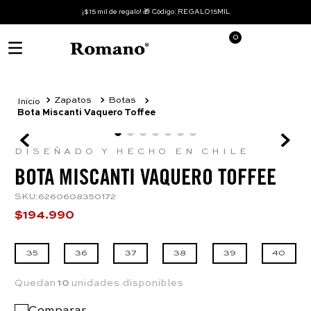
¡$15 mil de regalo! 🎁 Código: REGALO15MIL
0
Zapatos
Botas
Bota Miscanti Vaquero Toffee
DISEÑADO Y HECHO EN CHILE
BOTA MISCANTI VAQUERO TOFFEE
SKU
:
6260608350172
$
194
.
990
35
36
37
38
39
40
Quedan
10
unidades disponibles
Comparar