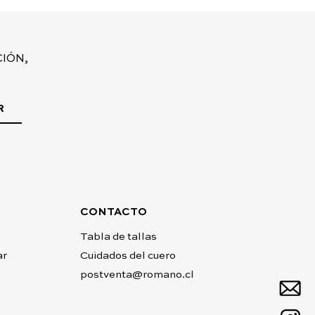
IÓN,
R
CONTACTO
Tabla de tallas
ar
Cuidados del cuero
postventa@romano.cl