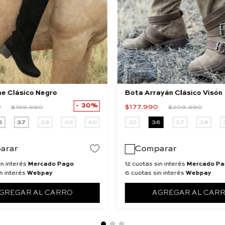
ne Clásico Negro
Bota Arrayán Clásico Visón
30%
0
$
177
.
990
$
199
.
990
$
209
.
990
6
37
38
39
40
35
36
37
38
arar
Comparar
in interés
Mercado Pago
12 cuotas sin interés
Mercado Pa
n interés
Webpay
6 cuotas sin interés
Webpay
GREGAR AL CARRO
AGREGAR AL CAR