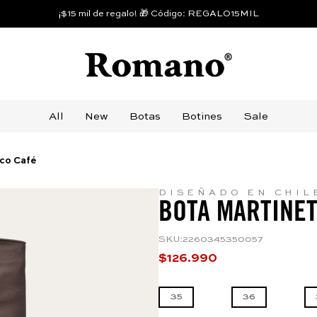
¡$15 mil de regalo! 🎁 Código: REGALO15MIL
All
New
Botas
Botines
Sale
ico Café
DISEÑADO EN CHIL
BOTA MARTINET
SKU
:
2260345350057
$
126
.
990
35
36