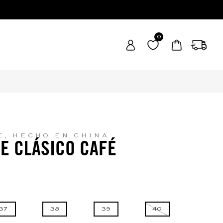
0
E, HECHO EN CHINA
E CLÁSICO CAFÉ
37
38
39
40