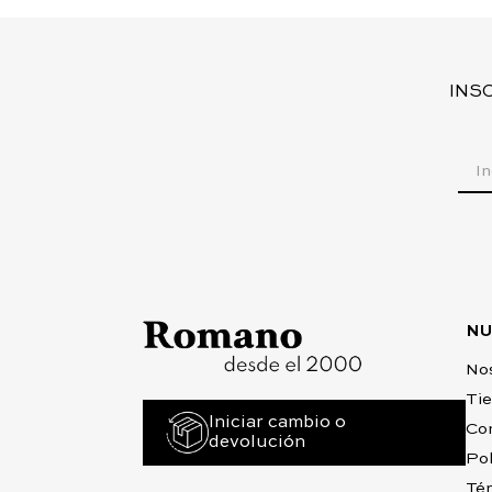
INS
NU
No
Ti
Iniciar cambio o
Co
devolución
Pol
Tér