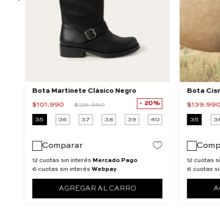
Bota Martinete Clásico Negro
Bota Cis
20%
$
101
.
990
$
139
.
99
$
126
.
990
40
35
36
37
38
39
40
35
3
Comparar
Comp
12 cuotas sin interés
Mercado Pago
12 cuotas s
6 cuotas sin interés
Webpay
6 cuotas si
AGREGAR AL CARRO
A