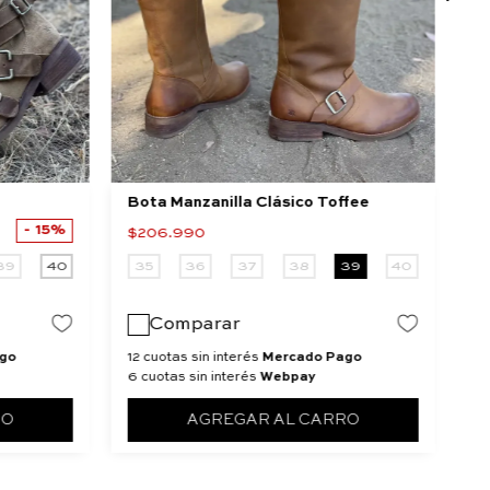
Bota Manzanilla Clásico Toffee
Bo
15%
$
206
.
990
$
39
40
35
36
37
38
39
40
3
Comparar
go
12 cuotas sin interés
Mercado Pago
12
6 cuotas sin interés
Webpay
6 
RO
AGREGAR AL CARRO