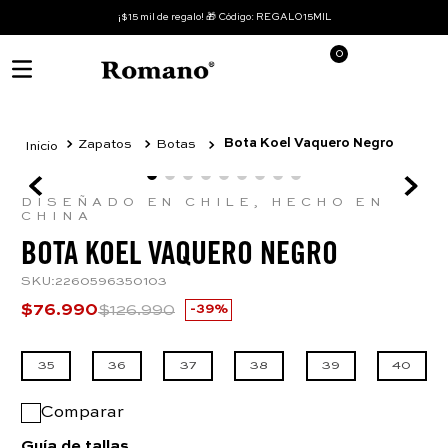
¡$15 mil de regalo! 🎁 Código: REGALO15MIL
0
Bota Koel Vaquero Negro
Zapatos
Botas
DISEÑADO EN CHILE, HECHO EN
CHINA
BOTA KOEL VAQUERO NEGRO
SKU
:
2260596350103
$
76
.
990
$
126
.
990
39%
35
36
37
38
39
40
Comparar
Guía de tallas