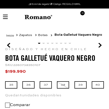
¡$15 mil de regalo! 🎁 Código: REGALO15MIL
0
Bota Galletué Vaquero Negro
Zapatos
Botas
DISEÑADO Y HECHO EN CHILE
BOTA GALLETUÉ VAQUERO NEGRO
SKU
:
2260738350107
$
199
.
990
35
36
37
38
39
40
Quedan
1
unidades disponibles
Comparar