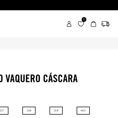
0
O VAQUERO CÁSCARA
37
38
39
40