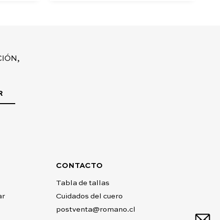
IÓN,
R
CONTACTO
Tabla de tallas
ar
Cuidados del cuero
postventa@romano.cl