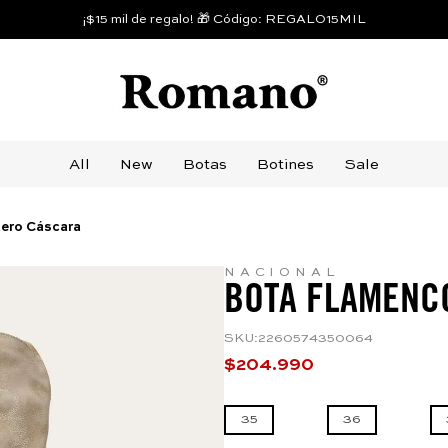
¡$15 mil de regalo! 🎁 Código: REGALO15MIL
All
New
Botas
Botines
Sale
ero Cáscara
NACIONAL
BOTA FLAMENC
SKU
:
2260574350064
$
204
.
990
35
36