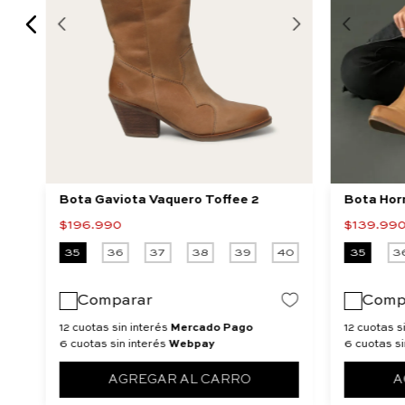
Bota Gaviota Vaquero Toffee 2
Bota Hor
$
196
.
990
$
139
.
99
40
35
36
37
38
39
40
35
3
Comparar
Comp
12 cuotas sin interés
Mercado Pago
12 cuotas s
6 cuotas sin interés
Webpay
6 cuotas si
AGREGAR AL CARRO
A