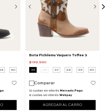
Bota Pichilemu Vaquero Toffee 3
Bo
$
199
.
990
$
39
40
35
36
37
38
39
40
3
Comparar
go
12 cuotas sin interés
Mercado Pago
12
6 cuotas sin interés
Webpay
6 
RO
AGREGAR AL CARRO