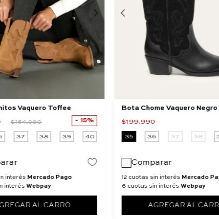
nitos Vaquero Toffee
Bota Chome Vaquero Negro
15%
0
$
199
.
990
$
164
.
990
6
37
38
39
40
35
36
37
38
arar
Comparar
in interés
Mercado Pago
12 cuotas sin interés
Mercado Pa
n interés
Webpay
6 cuotas sin interés
Webpay
GREGAR AL CARRO
AGREGAR AL CAR