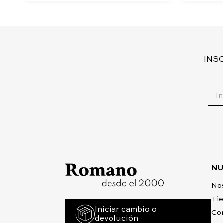
INS
NU
No
Ti
Iniciar cambio o
Co
devolución