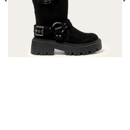
Bota Elanio Urbano Negro
59%
$
45
.
990
$
112
.
990
35
36
37
38
39
40
Comparar
12 cuotas sin interés
Mercado Pago
6 cuotas sin interés
Webpay