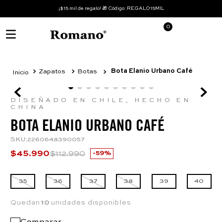
¡$15 mil de regalo! 🎁 Código: REGALO15MIL
0
Bota Elanio Urbano Café
Zapatos
Botas
DISEÑADO EN CHILE, HECHO EN
CHINA
BOTA ELANIO URBANO CAFÉ
SKU
:
2260648390057
$
45
.
990
$
112
.
990
59%
35
36
37
38
39
40
Quedan
10
unidades disponibles