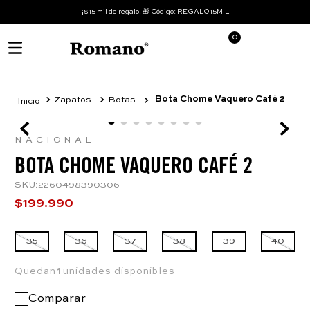
¡$15 mil de regalo! 🎁 Código: REGALO15MIL
0
Bota Chome Vaquero Café 2
Zapatos
Botas
NACIONAL
BOTA CHOME VAQUERO CAFÉ 2
SKU
:
2260498390306
$
199
.
990
35
36
37
38
39
40
Quedan
1
unidades disponibles
Comparar