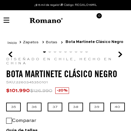
¡$15 mil de regalo! 🎁 Código: REGALO15MIL
0
Bota Martinete Clásico Negro
Zapatos
Botas
DISEÑADO EN CHILE, HECHO EN
CHINA
BOTA MARTINETE CLÁSICO NEGRO
SKU
:
2260345350101
$
101
.
990
$
126
.
990
20%
35
36
37
38
39
40
Comparar
Guía de tallas