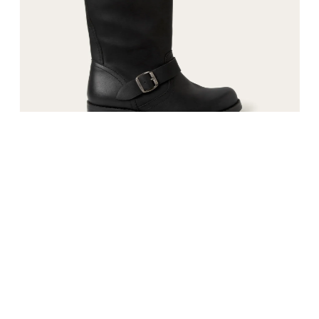
Bota Martinete Clásico Negro
20%
$
101
.
990
$
126
.
990
35
36
37
38
39
40
Comparar
12 cuotas sin interés
Mercado Pago
6 cuotas sin interés
Webpay