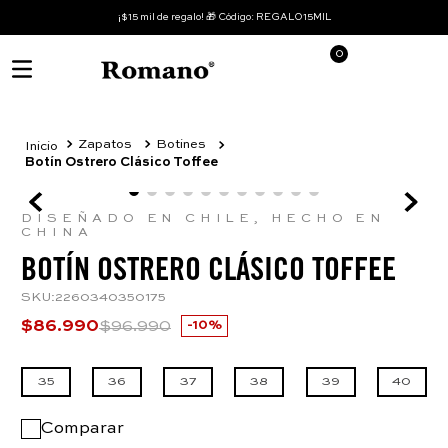
¡$15 mil de regalo! 🎁 Código: REGALO15MIL
0
Zapatos
Botines
Botín Ostrero Clásico Toffee
DISEÑADO EN CHILE, HECHO EN
CHINA
BOTÍN OSTRERO CLÁSICO TOFFEE
SKU
:
2260340350175
$
86
.
990
$
96
.
990
10%
35
36
37
38
39
40
Comparar