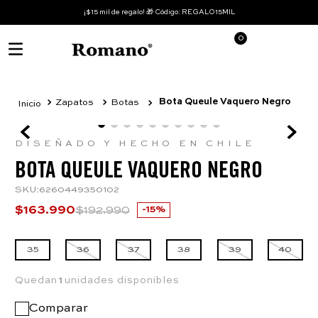
¡$15 mil de regalo! 🎁 Código: REGALO15MIL
0
Bota Queule Vaquero Negro
Zapatos
Botas
DISEÑADO Y HECHO EN CHILE
BOTA QUEULE VAQUERO NEGRO
SKU
:
6260449350102
$
163
.
990
$
192
.
990
15%
35
36
37
38
39
40
Quedan
1
unidades disponibles
Comparar