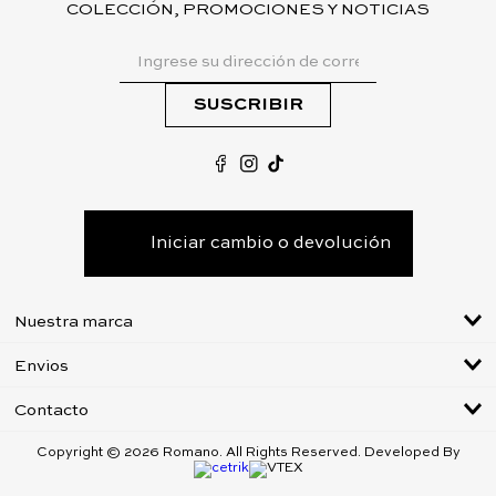
COLECCIÓN, PROMOCIONES Y NOTICIAS
SUSCRIBIR
Iniciar cambio o devolución
Nuestra marca
Envios
Nosotros
Tiendas
Contacto
Tarifas Envíos
Contacto
Cómo Comprar Y Cambiar
Copyright © 2026 Romano. All Rights Reserved. Developed By
Tabla de tallas
Política de Privacidad
Cambios y devoluciones
Cuidados del cuero