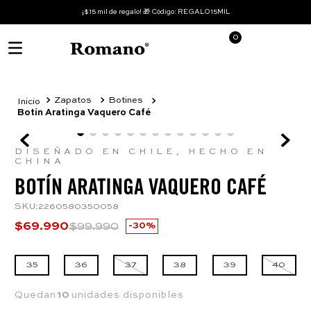
¡$15 mil de regalo! 🎁 Código: REGALO15MIL
0
Zapatos
Botines
Botín Aratinga Vaquero Café
DISEÑADO EN CHILE, HECHO EN
CHINA
BOTÍN ARATINGA VAQUERO CAFÉ
SKU
:
2260580350058
$
69
.
990
$
99
.
990
30%
35
36
37
38
39
40
Quedan
10
unidades disponibles